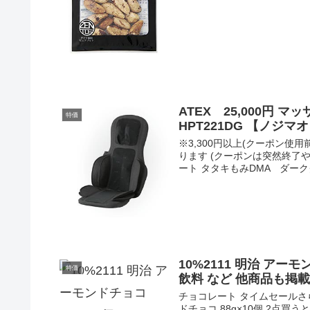
ATEX 25,000円 
特価
HPT221DG 【ノジマ
※3,300円以上(クーポン
ります (クーポンは突然終了や変
ート タタキもみDMA ダークグ
10%2111 明治 アーモ
特価
飲料 など 他商品も掲
チョコレート タイムセールさら
ドチョコ 88g×10個 2点買う