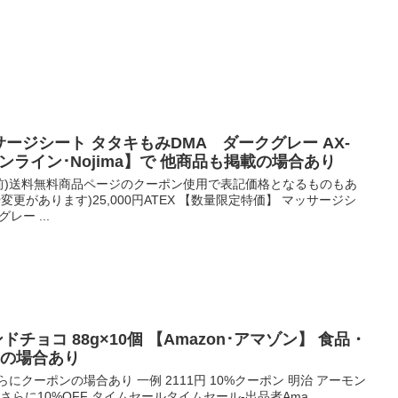
マッサージシート タタキもみDMA ダークグレー AX-
オンライン･Nojima】で 他商品も掲載の場合あり
使用前)送料無料商品ページのクーポン使用で表記価格となるものもあ
更があります)25,000円ATEX 【数量限定特価】 マッサージシ
レー ...
ンドチョコ 88g×10個 【Amazon･アマゾン】 食品・
載の場合あり
にクーポンの場合あり 一例 2111円 10%クーポン 明治 アーモン
とさらに10%OFF タイムセールタイムセール-出品者Ama...