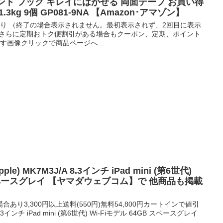
 コマンド フック キレイにはがせる 両面テープ お買い得
3kg 9個 GP081-9NA 【Amazon･アマゾン】
あり （終了の場合表示されません。最初表示されず、2回目に表示
。さらに定期おトク便割引がある場合もクーポン、定期、ポイント
す画像クリックで商品ページへ...
le) MK7M3J/A 8.3インチ iPad mini (第6世代)
B スペースグレイ 【ヤマダウェブコム】で 他商品も掲載
り3,300円以上送料(550円)無料54,800円カートインで値引
8.3インチ iPad mini (第6世代) Wi-Fiモデル 64GB スペースグレイ