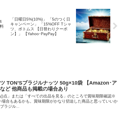
「日曜日5%(10%)」 「5のつく日
4
キャンペーン」 「15%OFF Tシャ
飲料
ツ、ボトムス 【日替わりクーポ
ン】」 【Yahoo･PayPay】
ナッツ TON’Sブラジルナッツ 50g×10袋 【Amazon･ア
 など 他商品も掲載の場合あり
新品()点」または「すべての出品を見る」のところで賞味期限確認※
い場合もあるかも。賞味期限がかなり切迫した商品と思っていいか
ブラジル...