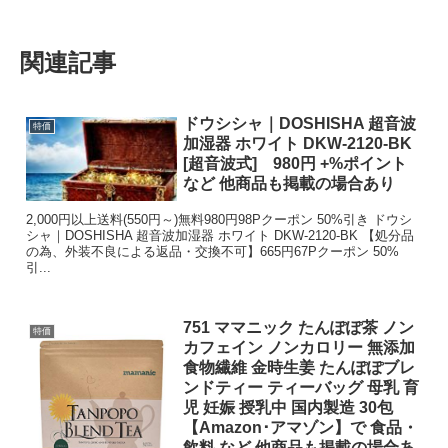
関連記事
ドウシシャ｜DOSHISHA 超音波
特価
加湿器 ホワイト DKW-2120-BK
[超音波式] 980円 +%ポイント
など 他商品も掲載の場合あり
2,000円以上送料(550円～)無料980円98Pクーポン 50%引き ドウシ
シャ｜DOSHISHA 超音波加湿器 ホワイト DKW-2120-BK 【処分品
の為、外装不良による返品・交換不可】665円67Pクーポン 50%
引...
751 ママニック たんぽぽ茶 ノン
特価
カフェイン ノンカロリー 無添加
食物繊維 金時生姜 たんぽぽブレ
ンドティー ティーバッグ 母乳 育
児 妊娠 授乳中 国内製造 30包
【Amazon･アマゾン】で 食品・
飲料 など 他商品も掲載の場合あ