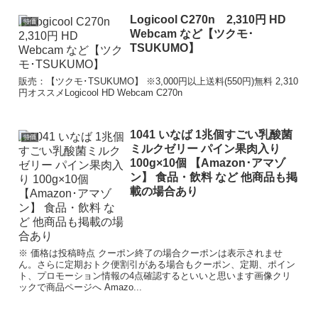
Logicool C270n 2,310円 HD
特価
Webcam など【ツクモ･
TSUKUMO】
販売：【ツクモ･TSUKUMO】 ※3,000円以上送料(550円)無料 2,310
円オススメLogicool HD Webcam C270n
1041 いなば 1兆個すごい乳酸菌
特価
ミルクゼリー パイン果肉入り
100g×10個 【Amazon･アマゾ
ン】 食品・飲料 など 他商品も掲
載の場合あり
※ 価格は投稿時点 クーポン終了の場合クーポンは表示されませ
ん。さらに定期おトク便割引がある場合もクーポン、定期、ポイン
ト、プロモーション情報の4点確認するといいと思います画像クリ
ックで商品ページへ Amazo...