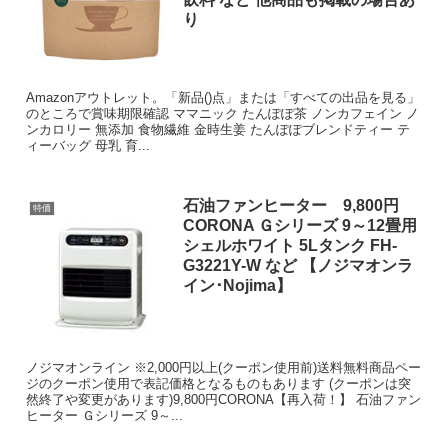
り
Amazonアウトレット。「新品()点」または「すべての出品を見る」
のところで賞味期限確認 ママニック たんぽぽ茶 ノンカフェイン ノ
ンカロリー 無添加 食物繊維 金時生姜 たんぽぽブレンドティー テ
ィーバッグ 母乳 育...
石油ファンヒーター 9,800円
特価
CORONA Ｇシリーズ 9～12畳用
シェルホワイト 5Lタンク FH-
G3221Y-W など 【ノジマオンラ
イン･Nojima】
ノジマオンライン ※2,000円以上(クーポン使用前)送料無料商品ペー
ジのクーポン使用で表記価格となるものもあります (クーポンは突
然終了や変更があります)9,800円CORONA【再入荷！】 石油ファン
ヒーター Ｇシリーズ 9～...