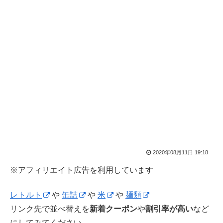
2020年08月11日 19:18
※アフィリエイト広告を利用しています
レトルト
や
缶詰
や
米
や
麺類
リンク先で並べ替えを
新着クーポン
や
割引率が高い
など
にしてみてください