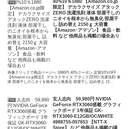
40%10％1880 【Amazon.co.jp
特価
限定】 デカラクサイズ アタック
ZERO 洗濯洗剤 液体 部屋干しの
ニオイを根本から無臭化 部屋干
し 詰め替え 2150ｇ 大容量
【Amazon･アマゾン】 食品・飲
料 など 他商品も掲載の場合あり
画像クリックで商品ページへ 1880円 40%クーポン 定期10%OFF
【Amazon.co.jp限定】 デカラクサイズ アタックZERO 洗濯洗剤 液
体 部屋干しのニオイを根本から無臭化 部屋干し 詰め替え 21...
玄人志向 59,980円 NVIDIA
特価
GeForce RTX3060搭載 グラフィ
ックボード 1年保証 GK-
RTX3060-E12GB/OC/WHITE
4988755-057653 【NTT-X
Store】 など 他商品も掲載の場