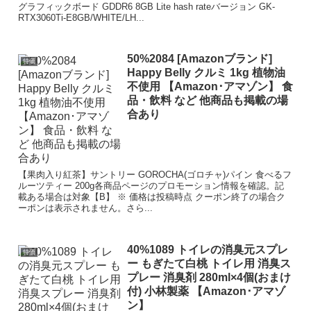
グラフィックボード GDDR6 8GB Lite hash rateバージョン GK-
RTX3060Ti-E8GB/WHITE/LH...
50%2084 [Amazonブランド]
特価
Happy Belly クルミ 1kg 植物油
不使用 【Amazon･アマゾン】 食
品・飲料 など 他商品も掲載の場
合あり
【果肉入り紅茶】サントリー GOROCHA(ゴロチャ)パイン 食べるフ
ルーツティー 200g各商品ページのプロモーション情報を確認。記
載ある場合は対象【B】 ※ 価格は投稿時点 クーポン終了の場合ク
ーポンは表示されません。さら...
40%1089 トイレの消臭元スプレ
特価
ー もぎたて白桃 トイレ用 消臭ス
プレー 消臭剤 280ml×4個(おまけ
付) 小林製薬 【Amazon･アマゾ
ン】