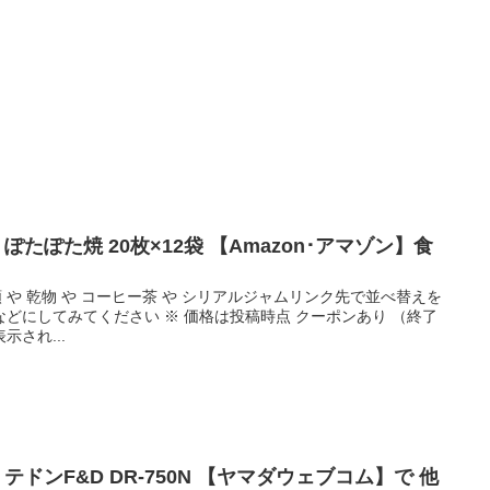
菓 ぽたぽた焼 20枚×12袋 【Amazon･アマゾン】食
麺類 や 乾物 や コーヒー茶 や シリアルジャムリンク先で並べ替えを
どにしてみてください ※ 価格は投稿時点 クーポンあり （終了
され...
 テドンF&D DR-750N 【ヤマダウェブコム】で 他