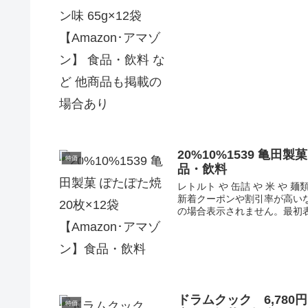
20%10%1539 亀田製
特価
品・飲料
レトルト や 缶詰 や 米 や 
新着クーポンや割引率が高いな
の場合表示されません。最初表示
ドラムクック 6,780円
特価