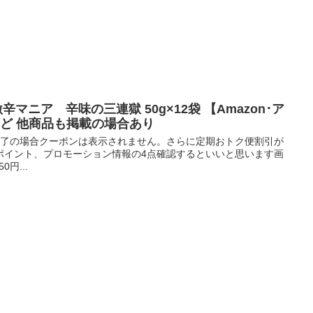
 激辛マニア 辛味の三連獄 50g×12袋 【Amazon･ア
など 他商品も掲載の場合あり
ン終了の場合クーポンは表示されません。さらに定期おトク便割引が
ポイント、プロモーション情報の4点確認するといいと思います画
円...