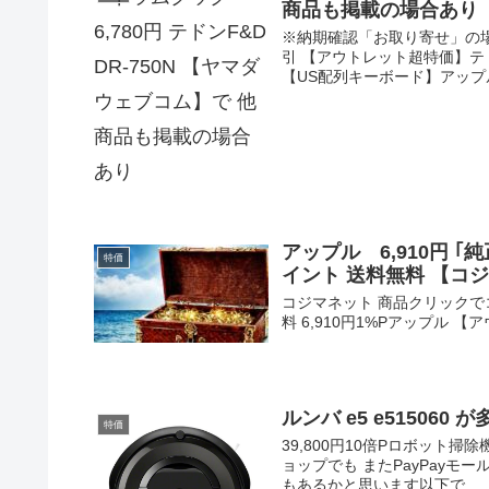
商品も掲載の場合あり
※納期確認「お取り寄せ」の場合
引 【アウトレット超特価】テドン
【US配列キーボード】アップル(
アップル 6,910円 ｢純正｣
特価
イント 送料無料 【コ
コジマネット 商品クリックでコ
料 6,910円1%Pアップル 【アウト
ルンバ e5 e51506
特価
39,800円10倍Pロボット掃除
ョップでも またPayPay
もあるかと思います以下で...