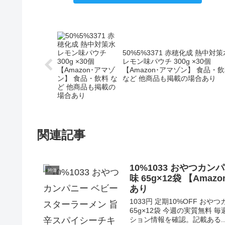
50%5%3371 赤穂化成 熱中対策
レモン味パウチ 300g ×30個
【Amazon･アマゾン】 食品・
など 他商品も掲載の場合あり
関連記事
10%1033 おやつカ
特価
味 65g×12袋 【Am
あり
1033円 定期10%OFF 
65g×12袋 今週の実質無料
ション情報を確認。記載ある..