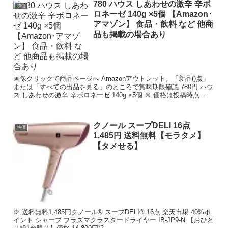
780 ハウス しあわせの激辛 辛ボ
特価
ロネーゼ 140g ×5個 【Amazon･
アマゾン】 食品・飲料 など 他商
品も掲載の場合あり
画像クリックで商品ページへ Amazonアウトレット。「新品()点」
または「すべての出品を見る」のところで賞味期限確認 780円 ハウ
ス しあわせの激辛 辛ボロネーゼ 140g ×5個 ※ 価格は投稿時点...
クノール スープDELI 16点
特価
1,485円 送料無料【モラタメ】
【タメせる】
※ 送料無料1,485円クノール® スープDELI® 16点 楽天市場 40%ポ
イント シャープ プラズマクラスタードライヤー IB-JP9-N 【おひと