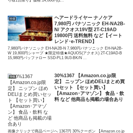
り様1台限り】価格:14,800円(2...
ヘアードライヤー ナノケア
特価
7,980円 パナソニック EH-NA2B-
N/ アクオス19V型 2T-C19AD
19800円 送料無料 など【イート
レンド･e-TREND】
7,980円パナソニック EH-NA2B-N 7,980円パナソニック EH-NA2B-
W 19,800円シャープ ★限定特価★AQUOS(アクオス) 2T-C19AD-B
15,980円バッファロー SSD-PL1.9U3-BK/N ...
30%1367 【Amazon.co.jp限
特価
定】 ニップン ほめDELIまとめ買
いセット 【セット買い】
【Amazon･アマゾン】 食品・飲
料 など 他商品も掲載の場合あり
画像クリックで商品ページへ 1367円 30%クーポン 【Amazon.co.jp