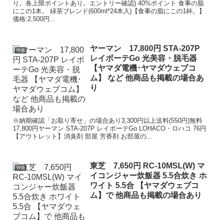
り。各上限ポイントあり。エントリー確認) 40%ポイント 食事の脂
にこの1本。 緑茶ブレンド(600ml*24本入)【食事の脂にこの1杯。】
価格:2,500円...
ヤーマン 17,800円 STA-207P
特価
レイボーテGo 光美容・脱毛器
【ヤマダ電機･ヤマダウェブコ
ム】 など 他商品も掲載の場合あ
り
※納期確認「お取り寄せ」の場合あり3,300円以上送料(550円)無料
17,800円ヤーマン STA-207P レイボーテGo LOHACO・ロハコ 76円
【アウトレット】消臭剤 部屋 芳香剤 お部屋の...
東芝 7,650円 RC-10MSL(W) マ
特価
イコンジャー炊飯器 5.5合炊き ホ
ワイト 5.5合 【ヤマダウェブコ
ム】で 他商品も掲載の場合あり