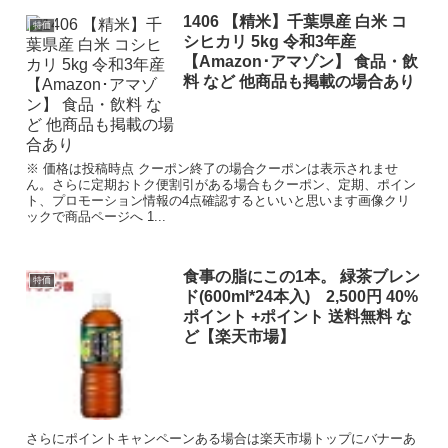
1406 【精米】千葉県産 白米 コ
特価
シヒカリ 5kg 令和3年産
【Amazon･アマゾン】 食品・飲
料 など 他商品も掲載の場合あり
※ 価格は投稿時点 クーポン終了の場合クーポンは表示されませ
ん。さらに定期おトク便割引がある場合もクーポン、定期、ポイン
ト、プロモーション情報の4点確認するといいと思います画像クリ
ックで商品ページへ 1...
食事の脂にこの1本。 緑茶ブレン
特価
ド(600ml*24本入) 2,500円 40%
ポイント +ポイント 送料無料 な
ど【楽天市場】
さらにポイントキャンペーンある場合は楽天市場トップにバナーあ