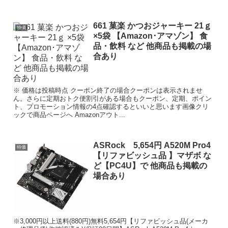
661 菓楽 かつおジャーキー 21ｇ
特価
×5袋 【Amazon･アマゾン】 食
品・飲料 など 他商品も掲載の場
合あり
※ 価格は投稿時点 クーポン終了の場合クーポンは表示されませ
ん。さらに定期おトク便割引がある場合もクーポン、定期、ポイン
ト、プロモーション情報の4点確認するといいと思います画像クリ
ックで商品ページへ Amazonアウト...
ASRock 5,654円 A520M Pro4
特価
【リファビッシュ品 】マザボ な
ど【PC4U】で 他商品も掲載の
場合あり
※3,000円以上送料(880円)無料5,654円【リファビッシュ品(メーカ