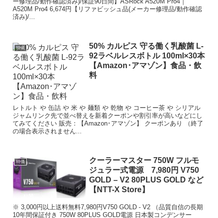
ー修理品/動作確認済み)/保証90日間】ASRock A520M Pro4｜
A520M Pro4 6,674円【リファビッシュ品(メーカー修理品/動作確認
済み)/...
50% カルピス 守る働く乳酸菌 L-
特価
92ラベルレスボトル 100ml×30本
【Amazon･アマゾン】食品・飲
料
レトルト や 缶詰 や 米 や 麺類 や 乾物 や コーヒー茶 や シリアル
ジャムリンク先で並べ替えを新着クーポンや割引率が高いなどにし
てみてください 販売：【Amazon･アマゾン】 クーポンあり （終了
の場合表示されません...
クーラーマスター 750W フルモ
特価
ジュラー式電源 7,980円 V750
GOLD – V2 80PLUS GOLD など
【NTT-X Store】
※ 3,000円以上送料無料7,980円V750 GOLD - V2 （品質自信の長期
10年間保証付き 750W 80PLUS GOLD電源 日本製コンデンサー