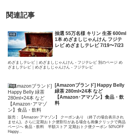
関連記事
抽選 55万名様 キリン 生茶 600ml
特価
1本 めざましじゃんけん フジテ
レビ めざましテレビ 7/19〜7/23
めざましテレビ｜めざましじゃんけん - フジテレビ 別のページ め
ざましテレビ｜めざましじゃんけん - フジテレビ
[Amazonブランド] Happy Belly
特価
緑茶 280ml×24本 など
【Amazon･アマゾン】食品・飲
料
販売：【Amazon･アマゾン】 クーポンあり （終了の場合表示され
ません)。さらに定期おトク便割引がある場合も画像クリックで商品
ページへ 食品・飲料 半額ストア 定期おトク便クーポン 50%OFF
Happy...