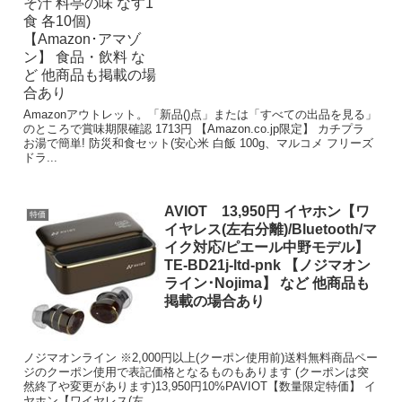
Amazonアウトレット。「新品()点」または「すべての出品を見る」
のところで賞味期限確認 1713円 【Amazon.co.jp限定】 カチプラ
お湯で簡単! 防災和食セット(安心米 白飯 100g、マルコメ フリーズ
ドラ...
AVIOT 13,950円 イヤホン【ワ
特価
イヤレス(左右分離)/Bluetooth/マ
イク対応/ピエール中野モデル】
TE-BD21j-ltd-pnk 【ノジマオン
ライン･Nojima】 など 他商品も
掲載の場合あり
ノジマオンライン ※2,000円以上(クーポン使用前)送料無料商品ペー
ジのクーポン使用で表記価格となるものもあります (クーポンは突
然終了や変更があります)13,950円10%PAVIOT【数量限定特価】 イ
ヤホン【ワイヤレス(左...