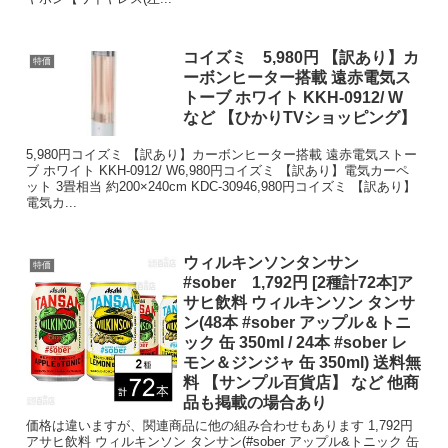
コイズミ 5,980円 【訳あり】カ
特価
ーボンヒーター搭載 遠赤電気ス
トーブ ホワイト KKH-0912/ W
など 【ひかりTVショッピング】
5,980円コイズミ 【訳あり】カーボンヒーター搭載 遠赤電気ストー
ブ ホワイト KKH-0912/ W6,980円コイズミ 【訳あり】電気カーペ
ット 3畳相当 約200×240cm KDC-30946,980円コイズミ 【訳あり】
電気カ...
ウィルキンソンタンサン
特価
#sober 1,792円 [2種計72本]ア
サヒ飲料 ウィルキンソン タンサ
ン(48本 #sober アップル＆トニ
ック 缶 350ml / 24本 #sober レ
モン＆ジンジャ 缶 350ml) 送料無
料 【サンプル百貨店】 など 他商
品も掲載の場合あり
価格は違いますが、関連商品に他の組み合わせもあります 1,792円
アサヒ飲料 ウィルキンソン タンサン(#sober アップル&トニック 缶