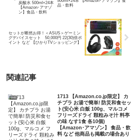
500ml×24本 【Amazon･アマゾン】食
品・飲料
セットが断然お得！＜ASUS＞ゲーミン
グデバイスセット 50,000円 22(30)倍ポ
イント など 【ひかりTVショッピング】
関連記事
1713 【Amazon.co.jp限定】 カ
特価
チプラ お湯で簡単! 防災和食セッ
ト(安心米 白飯 100g、マルコメ
フリーズドライ 顆粒みそ汁 料亭
の味 なす1食 各10個)
【Amazon･アマゾン】 食品・飲
料 など 他商品も掲載の場合あり