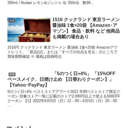
350ml / #sober レモン&ジンジャ 缶 350ml) 数99...
1516 クックランド 東京ラーメン
特価
醤油味 1食×20袋 【Amazon･ア
マゾン】 食品・飲料 など 他商品
も掲載の場合あり
1516円 クックランド 東京ラーメン 醤油味 1食×20袋 Amazonアウ
トレット。「新品()点」または「すべての出品を見る」のところで
賞味期限確認 ※ 価格は投稿時点
「5のつく日+4%」 「15%OFF
特価
ベースメイク、日焼け止め 【日替わりクーポン】」
【Yahoo･PayPay】
5のつく日+4% ベストストアアワード2021 年間ベストストア限定ク
ーポン 対象ストア一覧に記載のストア2,000円以上で使える500OFF
クーポン 【1】2022年6月5日（日）12：00～6月5日（日）20：00
...