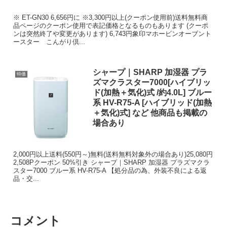
※ ET-GN30 6,656円に ※3,300円以上(クーポン使用前)送料無料商
品ページのクーポン使用で表記価格となるものもあります (クーポ
ンは突然終了や変更があります) 6,743円象印マホービンオーブント
ースター こんがり倶...
シャープ｜SHARP 加湿器 プラ
特価
ズマクラスター7000[ハイブリッ
ド(加熱＋気化)式 /約4.0L] ブルー
系 HV-R75-A [ハイブリッド(加熱
＋気化)式] など 他商品も掲載の
場合あり
2,000円以上送料(550円～)無料(送料無料対象外の場合あり)25,080円
2,508Pクーポン 50%引き シャープ｜SHARP 加湿器 プラズマクラ
スター7000 ブルー系 HV-R75-A 【処分品の為、外装不良による返
品・交...
コメント