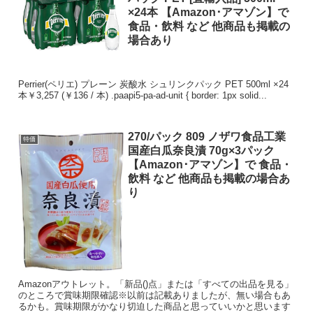
×24本 【Amazon･アマゾン】で
食品・飲料 など 他商品も掲載の
場合あり
Perrier(ペリエ) プレーン 炭酸水 シュリンクパック PET 500ml ×24
本￥3,257 (￥136 / 本) .paapi5-pa-ad-unit { border: 1px solid...
270/パック 809 ノザワ食品工業
特価
国産白瓜奈良漬 70g×3パック
【Amazon･アマゾン】で 食品・
飲料 など 他商品も掲載の場合あ
り
Amazonアウトレット。「新品()点」または「すべての出品を見る」
のところで賞味期限確認※以前は記載ありましたが、無い場合もあ
るかも。賞味期限がかなり切迫した商品と思っていいかと思います