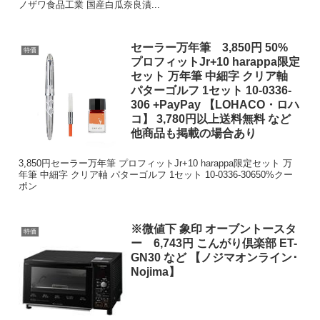
ノザワ食品工業 国産白瓜奈良漬...
セーラー万年筆 3,850円 50%
特価
プロフィットJr+10 harappa限定
セット 万年筆 中細字 クリア軸
パターゴルフ 1セット 10-0336-
306 +PayPay 【LOHACO・ロハ
コ】 3,780円以上送料無料 など
他商品も掲載の場合あり
3,850円セーラー万年筆 プロフィットJr+10 harappa限定セット 万
年筆 中細字 クリア軸 パターゴルフ 1セット 10-0336-30650%クー
ポン
※微値下 象印 オーブントースタ
特価
ー 6,743円 こんがり倶楽部 ET-
GN30 など 【ノジマオンライン･
Nojima】