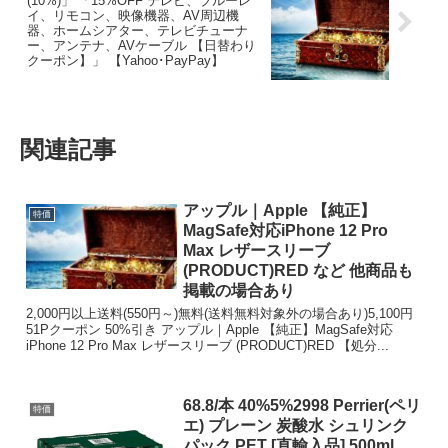
(10%)」 「15%OFF テレビ、ブルーレ
イ、リモコン、映像機器、AV周辺機
器、ホームシアター、テレビチューナ
ー、アンテナ、AVケーブル 【日替わり
クーポン】」 【Yahoo･PayPay】
関連記事
アップル｜Apple 【純正】
特価
MagSafe対応iPhone 12 Pro
Max レザースリーブ
(PRODUCT)RED など 他商品も
掲載の場合あり
2,000円以上送料(550円～)無料(送料無料対象外の場合あり)5,100円
51Pクーポン 50%引き アップル｜Apple 【純正】MagSafe対応
iPhone 12 Pro Max レザースリーブ (PRODUCT)RED 【処分...
68.8/本 40%5%2998 Perrier(ペリ
特価
エ) プレーン 炭酸水 シュリンク
パック PET [直輸入品] 500ml