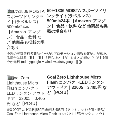
50%1836 MOISTA スポーツドリ
特価
ンクライト(ラベルレス)
500ml×24本 【Amazon･アマゾ
ン】 食品・飲料 など 他商品も掲
載の場合あり
今週の実質無料各商品ページのプロモーション情報を確認。記載あ
る場合は対象【B】【B】？円以上と【A】をまとめ買いで【A】1個
分が無料 (adsbygoogle = window.adsbygoogle || [])....
Goal Zero Lighthouse Micro
特価
Flash コンパクトLEDランタン
アウトドア｜32005 3,405円 な
ど【PC4U】
※3,000円以上送料(880円)無料3,405円【アウトレット特価・新品】
Goal Zero Lighthouse Micro Flash コンパクトLEDランタン アウト