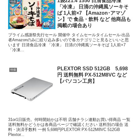
1袋221.4 1550 日清食品冷凍
特価
「冷凍」 日清の沖縄風ソーキそ
ば 1人前×7 【Amazon･アマゾ
ン】で 食品・飲料 など 他商品も
掲載の場合あり
プライム感謝祭先行セール 開催中 タイムセールタイムセール-出品
者Amazonのみに絞り込み多いので各カテゴリごと見るといいと思
います 日清食品冷凍 「冷凍」 日清の沖縄風ソーキそば 1人前×7
「冷凍...
PLEXTOR SSD 512GB 5,698
特価
円 送料無料 PX-512M8VC など
【パソコン工房】
31or1日販売。何時開始かは不明 店舗チラシ連動お買い得商品 一覧
送料無料かどうかは各商品ページで確認ください 送料別の場合 送
料・決済手数料 一例 5,698円PLEXTOR PX-512M8VC 512GB
Plextor...