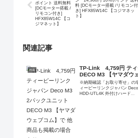
ン 24,980円 10%ポイント 送
料 [DCモーター搭載 /リモコン付
き] HFX85W14C 【コジマネッ
ト】
関連記事
TP-Link 4,759円
特価
DECO M3 【ヤマダ
※納期確認「お取り寄せ」の場合あ
ィーピーリンクジャパン Deco
HDD-UTL4K 外付けハード...