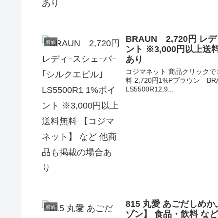
BRAUN 2,720円 レ
特価
ント ※3,000円以上
あり
コジマネット 商品クリックでコ
料 2,720円1%Pブラウン 
LS5500R12,9...
815 丸愛 あごだしめか
特価
ゾン】 食品・飲料 な