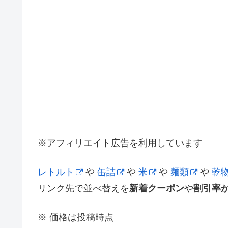
※アフィリエイト広告を利用しています
レトルト
や
缶詰
や
米
や
麺類
や
乾
リンク先で並べ替えを
新着クーポン
や
割引率
※ 価格は投稿時点