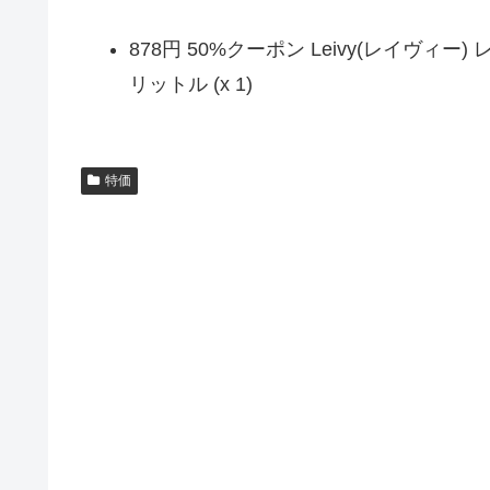
878円 50%クーポン Leivy(レイヴィ
リットル (x 1)
特価