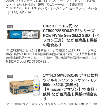
270円【ワゴンセール】JOLLYPACK アーモンド 1セット（1袋×5）
なとり（わけあり品） 39円【ワゴンセール】【賞味期限
2024/11/30】 GABAN ギャバン オーガニック セージホール 4g 2個
（わけあり品）148...
Crucial 5,182円 P2
特価
CT500P2SSD8JP P2シリーズ
PCIe NVMe Gen 3/M.2 SSD 【パ
ソコン工房】 など 他商品も掲載
の場合あり
※ 送料無料かどうかは各商品ページで確認くださいPCパーツ周辺
機器 単品5000円以上送料無料送料別の場合 送料・決済手数料送料
無料対象商品が含まれている場合、同じ出荷元の送料が無料になる
5,182円Crucial P2 CT500P2S...
1本44.3 50%5%3148 アサヒ飲料
特価
ウィルキンソン タンサン レモン
500ml×32本 [炭酸水]
【Amazon･アマゾン】で 食品・
飲料 など 他商品も掲載の場合あ
り
アサヒ飲料 ウィルキンソン タンサン レモン 500ml×32本 アサヒ飲