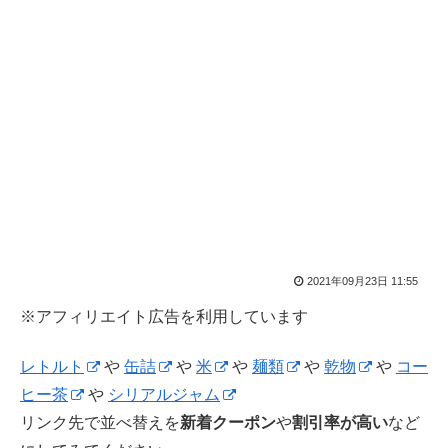
2021年09月23日 11:55
※アフィリエイト広告を利用しています
レトルト
や
缶詰
や
米
や
麺類
や
乾物
や
コー
ヒー茶
や
シリアルジャム
リンク先で並べ替えを
新着クーポン
や
割引率が高い
など