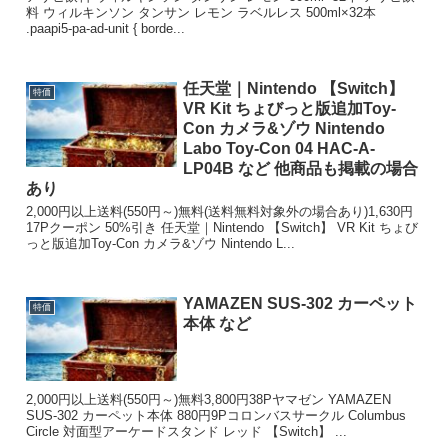
料 ウィルキンソン タンサン レモン ラベルレス 500ml×32本
.paapi5-pa-ad-unit { borde...
任天堂｜Nintendo 【Switch】
特価
VR Kit ちょびっと版追加Toy-
Con カメラ&ゾウ Nintendo
Labo Toy-Con 04 HAC-A-
LP04B など 他商品も掲載の場合
あり
2,000円以上送料(550円～)無料(送料無料対象外の場合あり)1,630円
17Pクーポン 50%引き 任天堂｜Nintendo 【Switch】 VR Kit ちょび
っと版追加Toy-Con カメラ&ゾウ Nintendo L...
YAMAZEN SUS-302 カーペット
特価
本体 など
2,000円以上送料(550円～)無料3,800円38Pヤマゼン YAMAZEN
SUS-302 カーペット本体 880円9Pコロンバスサークル Columbus
Circle 対面型アーケードスタンド レッド 【Switch】 ...