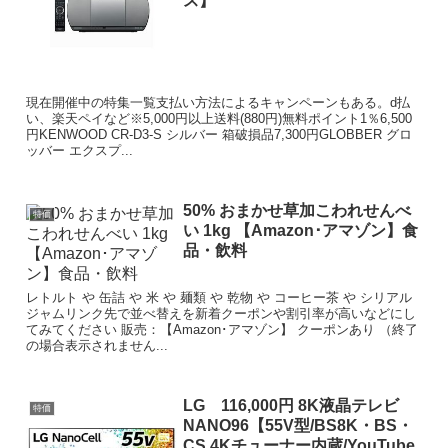
ス】
現在開催中の特集一覧支払い方法によるキャンペーンもある。d払
い、楽天ペイなど※5,000円以上送料(880円)無料ポイント1％6,500
円KENWOOD CR-D3-S シルバー 箱破損品7,300円GLOBBER グロ
ッバー エクスプ...
50% おまかせ草加こわれせんべ
特価
い 1kg 【Amazon･アマゾン】食
品・飲料
レトルト や 缶詰 や 米 や 麺類 や 乾物 や コーヒー茶 や シリアル
ジャムリンク先で並べ替えを新着クーポンや割引率が高いなどにし
てみてください 販売：【Amazon･アマゾン】 クーポンあり （終了
の場合表示されません...
LG 116,000円 8K液晶テレビ
特価
NANO96【55V型/BS8K・BS・
CS 4Kチューナー内蔵/YouTube