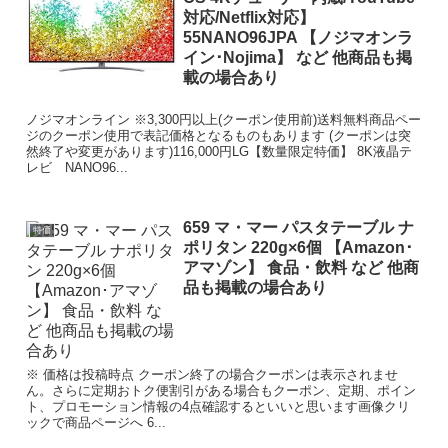
対応/Netflix対応】
55NANO96JPA 【ノジマオンラ
イン･Nojima】 など 他商品も掲
載の場合あり
ノジマオンライン ※3,300円以上(クーポン使用前)送料無料商品ペー
ジのクーポン使用で表記価格となるものもあります (クーポンは突
然終了や変更があります)116,000円LG【数量限定特価】 8K液晶テ
レビ NANO96...
659 マ・マー パスタテーブル ナ
特価
ポリタン 220g×6個 【Amazon･
アマゾン】 食品・飲料 など 他商
品も掲載の場合あり
※ 価格は投稿時点 クーポン終了の場合クーポンは表示されませ
ん。さらに定期おトク便割引がある場合もクーポン、定期、ポイン
ト、プロモーション情報の4点確認するといいと思います画像クリ
ックで商品ページへ 6...