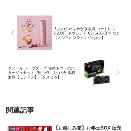
大人のふわふわかき氷器 コードレス
2,200円 ドウシシャ CDIS-20-CPK など
【ノジマオンライン･Nojima】
クノール カップスープ 完熟トマトのポ
タージュセット 2種20点 1,078円 送料
無料【モラタメ】【タメせる】
関連記事
【お楽しみ箱】お年玉BOX 販売
特価