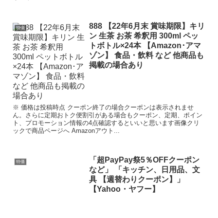
888 【22年6月末 賞味期限】キリ
特価
ン 生茶 お茶 希釈用 300ml ペッ
トボトル×24本 【Amazon･アマ
ゾン】 食品・飲料 など 他商品も
掲載の場合あり
※ 価格は投稿時点 クーポン終了の場合クーポンは表示されませ
ん。さらに定期おトク便割引がある場合もクーポン、定期、ポイン
ト、プロモーション情報の4点確認するといいと思います画像クリ
ックで商品ページへ Amazonアウト...
「超PayPay祭5％OFFクーポン
特価
など」 「キッチン、日用品、文
具 【週替わりクーポン】」
【Yahoo・ヤフー】