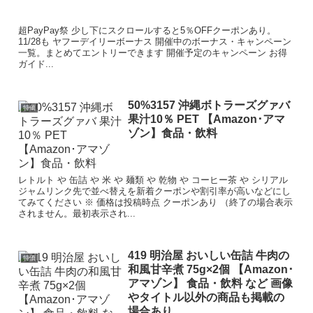
超PayPay祭 少し下にスクロールすると5％OFFクーポンあり。
11/28も ヤフーデイリーボーナス 開催中のボーナス・キャンペーン
一覧。まとめてエントリーできます 開催予定のキャンペーン お得
ガイド...
50%3157 沖縄ボトラーズグァバ
特価
果汁10％ PET 【Amazon･アマ
ゾン】食品・飲料
レトルト や 缶詰 や 米 や 麺類 や 乾物 や コーヒー茶 や シリアル
ジャムリンク先で並べ替えを新着クーポンや割引率が高いなどにし
てみてください ※ 価格は投稿時点 クーポンあり （終了の場合表示
されません。最初表示され...
419 明治屋 おいしい缶詰 牛肉の
特価
和風甘辛煮 75g×2個 【Amazon･
アマゾン】 食品・飲料 など 画像
やタイトル以外の商品も掲載の
場合あり