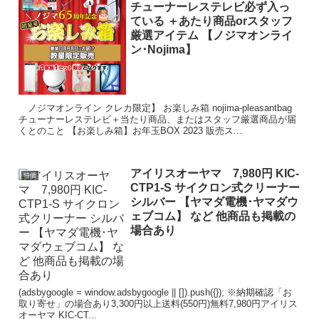
チューナーレステレビ必ず入っ
ている ＋あたり商品orスタッフ
厳選アイテム 【ノジマオンライ
ン･Nojima】
ノジマオンライン クレカ限定】 お楽しみ箱 nojima-pleasantbag
チューナーレステレビ＋当たり商品、またはスタッフ厳選商品が届
くとのこと 【お楽しみ箱】お年玉BOX 2023 販売ス...
アイリスオーヤマ 7,980円 KIC-
特価
CTP1-S サイクロン式クリーナー
シルバー 【ヤマダ電機･ヤマダウ
ェブコム】 など 他商品も掲載の
場合あり
(adsbygoogle = window.adsbygoogle || []).push({}); ※納期確認「お
取り寄せ」の場合あり3,300円以上送料(550円)無料7,980円アイリス
オーヤマ KIC-CT...