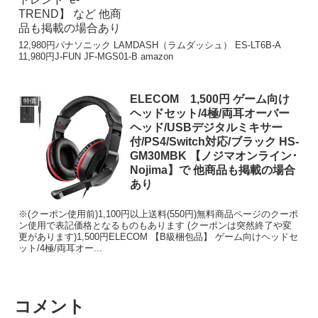
12,980円パナソニック LAMDASH（ラムダッシュ） ES-LT6B-A
11,980円J-FUN JF-MGS01-B amazon
ELECOM 1,500円 ゲーム向け
特価
ヘッドセット/4極/両耳オーバー
ヘッド/USBデジタルミキサー
付/PS4/Switch対応/ブラック HS-
GM30MBK 【ノジマオンライン･
Nojima】で 他商品も掲載の場合
あり
※(クーポン使用前)1,100円以上送料(550円)無料商品ページのクーポ
ン使用で表記価格となるものもあります (クーポンは突然終了や変
更があります)1,500円ELECOM 【B級梱包品】 ゲーム向けヘッドセ
ット/4極/両耳オー...
コメント