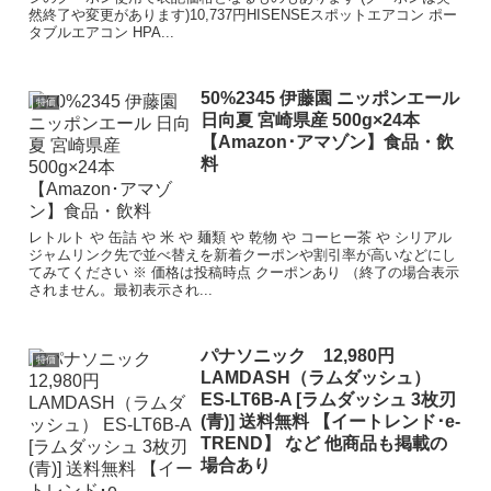
然終了や変更があります)10,737円HISENSEスポットエアコン ポー
タブルエアコン HPA...
50%2345 伊藤園 ニッポンエール
特価
日向夏 宮崎県産 500g×24本
【Amazon･アマゾン】食品・飲
料
レトルト や 缶詰 や 米 や 麺類 や 乾物 や コーヒー茶 や シリアル
ジャムリンク先で並べ替えを新着クーポンや割引率が高いなどにし
てみてください ※ 価格は投稿時点 クーポンあり （終了の場合表示
されません。最初表示され...
パナソニック 12,980円
特価
LAMDASH（ラムダッシュ）
ES-LT6B-A [ラムダッシュ 3枚刃
(青)] 送料無料 【イートレンド･e-
TREND】 など 他商品も掲載の
場合あり