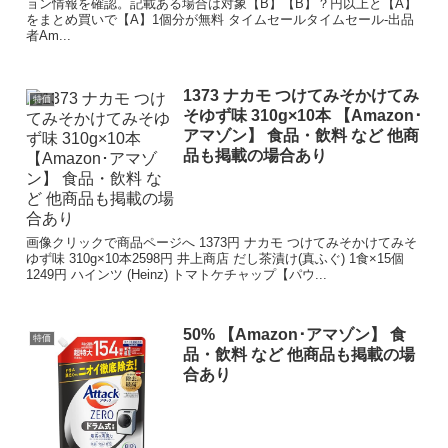
ョン情報を確認。記載ある場合は対象【B】【B】？円以上と【A】
をまとめ買いで【A】1個分が無料 タイムセールタイムセール-出品
者Am...
1373 ナカモ つけてみそかけてみ
特価
そゆず味 310g×10本 【Amazon･
アマゾン】 食品・飲料 など 他商
品も掲載の場合あり
画像クリックで商品ページへ 1373円 ナカモ つけてみそかけてみそ
ゆず味 310g×10本2598円 井上商店 だし茶漬け(真ふぐ) 1食×15個
1249円 ハインツ (Heinz) トマトケチャップ【パウ...
50% 【Amazon･アマゾン】 食
特価
品・飲料 など 他商品も掲載の場
合あり