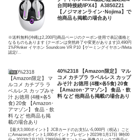
台同時接続/IPX4】 A3850Z21
【ノジマオンライン･Nojima】で
他商品も掲載の場合あり
※送料無料(沖縄は2,200円)商品ページのクーポン使用で表記価格と
なるものもあります (クーポンは突然終了や変更があります)3,490円
1%PAnker イヤホン Soundcore VR P10【ゲーミングイヤホン/Meta
認定/...
40%2318 【Amazon限定】 マル
特価
コメ カチプラ ラベルレス カップ
みそ汁 お徳用 (4種×各5食) 20食
【Amazon･アマゾン】 食品・飲
料 など 他商品も掲載の場合あり
【最大3,000ポイント】JCBカードのお支払い5,000円（税込）ごと
にAmazonポイント1,000ポイントプレゼント2023年1月17日 9時00
分～2023年2月13日 23時59分要エントリー 画像クリックで商品ペ