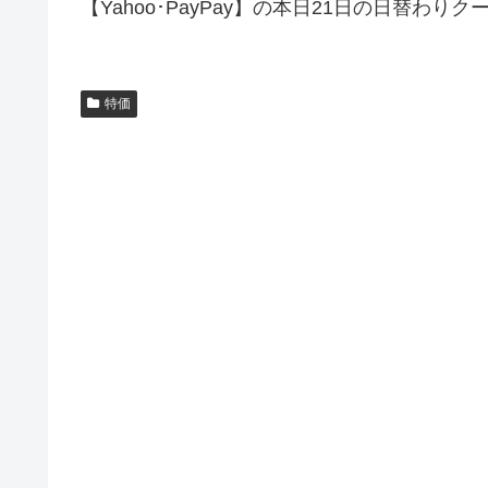
【Yahoo･PayPay】の本日21日の日替わりク
特価