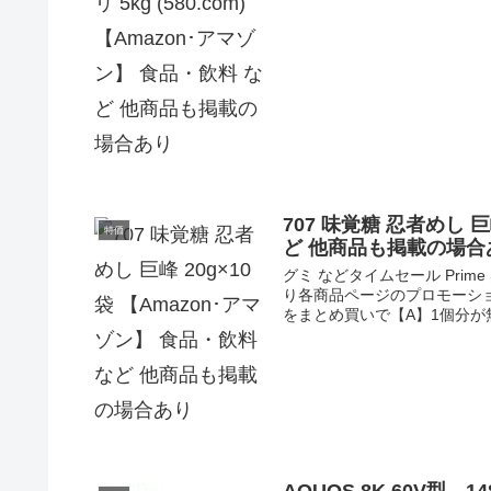
707 味覚糖 忍者めし 巨
特価
ど 他商品も掲載の場合
グミ などタイムセール Pri
り各商品ページのプロモーシ
をまとめ買いで【A】1個分が無料
AQUOS 8K 60V型 1