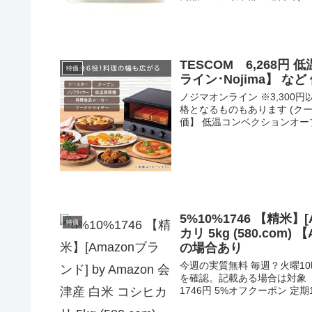
TESCOM 6,268円
特価
ライン･Nojima】 
ノジマオンライン ※3,30
格となるものもあります (クー
価】 低温コンベクションオーブ.
5%10%1746 【精米】[
特価
カリ 5kg (580.co
の場合あり
今週の実質無料 毎週？火曜1
を確認。記載ある場合は対象【
1746円 5%オフクーポン 定期10