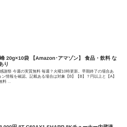
峰 20g×10袋 【Amazon･アマゾン】 食品・飲料 な
あり
me 感謝祭 今週の実質無料 毎週？火曜10時更新。早期終了の場合あ
ョン情報を確認。記載ある場合は対象【B】【B】？円以上と【A】
 ...
48,000円 8T-C60AX1 SHARP 8Kチューナー内蔵液