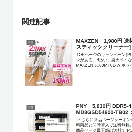
関連記事
MAXZEN 1,980円 
特価
スティッククリーナー] 
TOPページのキャンペーン(
ンがある。d払い、楽天ペイなど※
MAXZEN JC08MT01-W ホワイ
PNY 5,830円 DDR5-4
特価
MD8GSD54800-T
※ さらに商品ページクーポン
料商品と同時購入で送料無料
商品ページ最下部の送料で(PCサイ