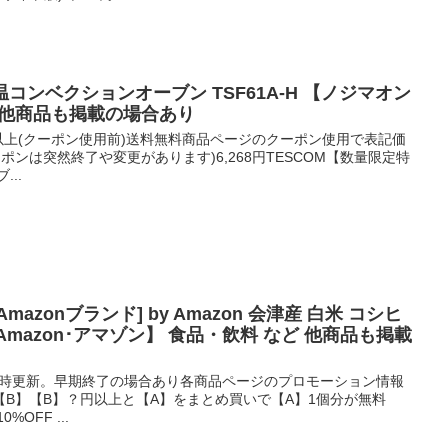
 低温コンベクションオーブン TSF61A-H 【ノジマオン
など 他商品も掲載の場合あり
0円以上(クーポン使用前)送料無料商品ページのクーポン使用で表記価
ポンは突然終了や変更があります)6,268円TESCOM【数量限定特
..
Amazonブランド] by Amazon 会津産 白米 コシヒ
m) 【Amazon･アマゾン】 食品・飲料 など 他商品も掲載
0時更新。早期終了の場合あり各商品ページのプロモーション情報
B】【B】？円以上と【A】をまとめ買いで【A】1個分が無料
%OFF ...