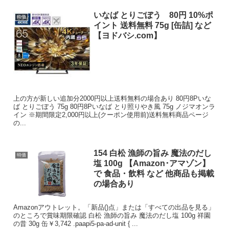
いなば とりごぼう 80円 10%ポ
特価
イント 送料無料 75g [缶詰] など
【ヨドバシ.com】
上の方が新しい追加分2000円以上送料無料の場合あり 80円8Pいな
ば とりごぼう 75g 80円8Pいなば とり照りやき風 75g ノジマオンラ
イン ※期間限定2,000円以上(クーポン使用前)送料無料商品ページ
の...
154 白松 漁師の旨み 魔法のだし
特価
塩 100g 【Amazon･アマゾン】
で 食品・飲料 など 他商品も掲載
の場合あり
Amazonアウトレット。「新品()点」または「すべての出品を見る」
のところで賞味期限確認 白松 漁師の旨み 魔法のだし塩 100g 祥園
の昔 30g 缶￥3,742 .paapi5-pa-ad-unit { ...