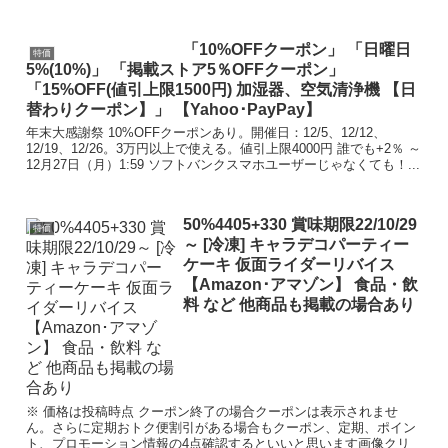
「10%OFFクーポン」 「日曜日
特価
5%(10%)」 「掲載ストア5％OFFクーポン」
「15%OFF(値引上限1500円) 加湿器、空気清浄機 【日
替わりクーポン】」 【Yahoo･PayPay】
年末大感謝祭 10%OFFクーポンあり。開催日：12/5、12/12、
12/19、12/26​。3万円以上で使える。値引上限4000円 誰でも+2％ ～
12月27日（月）1:59 ソフトバンクスマホユーザーじゃなくても！...
50%4405+330 賞味期限22/10/29
特価
～ [冷凍] キャラデコパーティー
ケーキ 仮面ライダーリバイス
【Amazon･アマゾン】 食品・飲
料 など 他商品も掲載の場合あり
※ 価格は投稿時点 クーポン終了の場合クーポンは表示されませ
ん。さらに定期おトク便割引がある場合もクーポン、定期、ポイン
ト、プロモーション情報の4点確認するといいと思います画像クリ