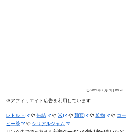
2021年05月09日 09:26
※アフィリエイト広告を利用しています
レトルト
や
缶詰
や
米
や
麺類
や
乾物
や
コー
ヒー茶
や
シリアルジャム
リンク先で並べ替えを
新着クーポン
や
割引率が高い
など