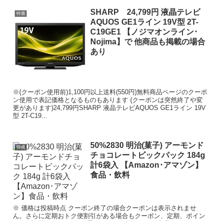
SHARP 24,799円 液晶テレビ
特価
AQUOS GE1ライン 19V型 2T-
C19GE1 【ノジマオンライン･
Nojima】で 他商品も掲載の場合
あり
※(クーポン使用前)1,100円以上送料(550円)無料商品ページのクーポ
ン使用で表記価格となるものもあります (クーポンは突然終了や変
更があります)24,799円SHARP 液晶テレビAQUOS GE1ライン 19V
型 2T-C19...
50%2830 明治(菓子) アーモンド
特価
チョコレートビックパック 184g
計6袋入 【Amazon･アマゾン】
食品・飲料
※ 価格は投稿時点 クーポン終了の場合クーポンは表示されませ
ん。さらに定期おトク便割引がある場合もクーポン、定期、ポイン