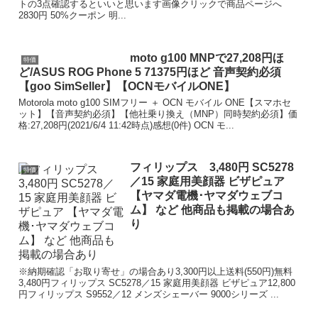
トの3点確認するといいと思います画像クリックで商品ページへ
2830円 50%クーポン 明...
moto g100 MNPで27,208円ほ
特価
ど/ASUS ROG Phone 5 71375円ほど 音声契約必須
【goo SimSeller】【OCNモバイルONE】
Motorola moto g100 SIMフリー ＋ OCN モバイル ONE【スマホセ
ット】【音声契約必須】【他社乗り換え（MNP）同時契約必須】価
格:27,208円(2021/6/4 11:42時点)感想(0件) OCN モ...
フィリップス 3,480円 SC5278
特価
／15 家庭用美顔器 ビザピュア
【ヤマダ電機･ヤマダウェブコ
ム】 など 他商品も掲載の場合あ
り
※納期確認「お取り寄せ」の場合あり3,300円以上送料(550円)無料
3,480円フィリップス SC5278／15 家庭用美顔器 ビザピュア12,800
円フィリップス S9552／12 メンズシェーバー 9000シリーズ ...