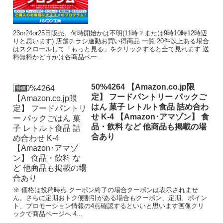
23or24or25日販売。何時開始かは不明(11時？または9時10時12時辺
りと思います) 店舗チラシ連動お買い得商品 一覧 20件以上ある場合
はスクロールして「もっと見る」をクリックすると全て見れます 送
料無料かどうかは各商品ペー...
50%4264 【Amazon.co.jp限
特価
定】 フードパントリー パックご
はん 菓子 レトルト食品 詰め合わ
せ K-4 【Amazon･アマゾン】 食
品・飲料 など 他商品も掲載の場
合あり
※ 価格は投稿時点 クーポン終了の場合クーポンは表示されませ
ん。さらに定期おトク便割引がある場合もクーポン、定期、ポイン
ト、プロモーション情報の4点確認するといいと思います画像クリ
ックで商品ページへ 4...