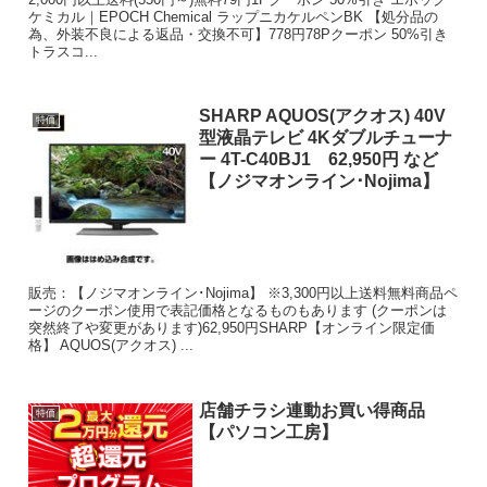
ケミカル｜EPOCH Chemical ラップニカケルペンBK 【処分品の
為、外装不良による返品・交換不可】778円78Pクーポン 50%引き
トラスコ...
SHARP AQUOS(アクオス) 40V
特価
型液晶テレビ 4Kダブルチューナ
ー 4T-C40BJ1 62,950円 など
【ノジマオンライン･Nojima】
販売：【ノジマオンライン･Nojima】 ※3,300円以上送料無料商品ペ
ージのクーポン使用で表記価格となるものもあります (クーポンは
突然終了や変更があります)62,950円SHARP【オンライン限定価
格】 AQUOS(アクオス) ...
店舗チラシ連動お買い得商品
特価
【パソコン工房】