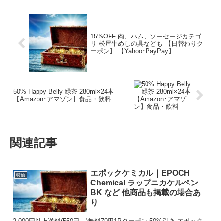
15%OFF 肉、ハム、ソーセージカテゴ
リ 松屋牛めしの具なども 【日替わりク
ーポン】 【Yahoo･PayPay】
50% Happy Belly 緑茶 280ml×24本
【Amazon･アマゾン】食品・飲料
関連記事
エポックケミカル｜EPOCH
特価
Chemical ラップニカケルペン
BK など 他商品も掲載の場合あ
り
2,000円以上送料(550円～)無料79円1Pクーポン 50%引き エポック