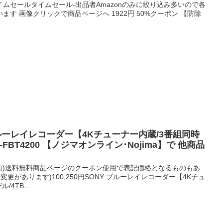
ムセールタイムセール-出品者Amazonのみに絞り込み多いので各
す 画像クリックで商品ページへ 1922円 50%クーポン 【防除
円 ブルーレイレコーダー【4Kチューナー内蔵/3番組同時
-FBT4200 【ノジマオンライン･Nojima】で 他商品
使用前)送料無料商品ページのクーポン使用で表記価格となるものもあ
更があります)100,250円SONY ブルーレイレコーダー【4Kチュ
4TB...