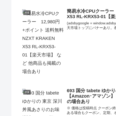
簡易水冷CPUクーラー 1
特価
X53 RL-KRX53-
(adsbygoogle = window.
天市場トップにバナーあり。各上
693 国分 tabete 
特価
【Amazon･アマゾン
の場合あり
※ 価格は投稿時点 クーポ
ある場合もクーポン、定期、