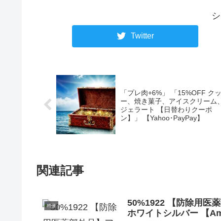
シ
Twitter
「プレ肉+6%」 「15%OFF ク
ー、焼き菓子、アイスクリーム
ジェラート 【日替わりクーポ
ン】」 【Yahoo･PayPay】
関連記事
50%1922 【防除用
特価
ホワイトシルバー 【Am