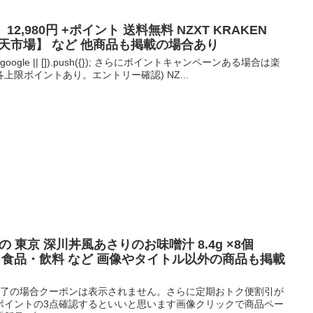
2,980円 +ポイント 送料無料 NZXT KRAKEN
01【楽天市場】 など 他商品も掲載の場合あり
adsbygoogle || []).push({}); さらにポイントキャンペーンある場合は楽
限ポイントあり。エントリー確認) NZ...
ゆかりの 東京 深川丼風あさりのお味噌汁 8.4g ×8個
】 食品・飲料 など 画像やタイトル以外の商品も掲載
ン終了の場合クーポンは表示されません。さらに定期おトク便割引が
ポイントの3点確認するといいと思います画像クリックで商品ペー