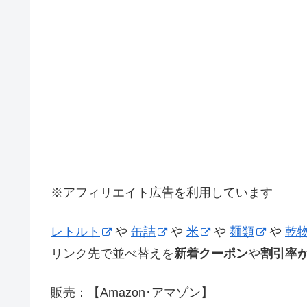
※アフィリエイト広告を利用しています
レトルト
や
缶詰
や
米
や
麺類
や
乾
リンク先で並べ替えを
新着クーポン
や
割引率
販売：【Amazon･アマゾン】