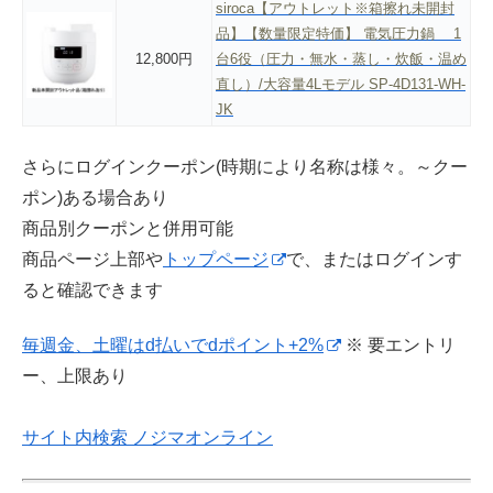
siroca【アウトレット※箱擦れ未開封
品】【数量限定特価】 電気圧力鍋 1
12,800円
台6役（圧力・無水・蒸し・炊飯・温め
直し）/大容量4Lモデル SP-4D131-WH-
JK
さらにログインクーポン(時期により名称は様々。～クー
ポン)ある場合あり
商品別クーポンと併用可能
商品ページ上部や
トップページ
で、またはログインす
ると確認できます
毎週金、土曜はd払いでdポイント+2%
※ 要エントリ
ー、上限あり
サイト内検索 ノジマオンライン