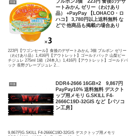
ブルボン3個 223円 食後のデザ
特価
ートみかん ゼリー（わけあり
品） +PayPay 【LOHACO・ロ
ハコ】 3,780円以上送料無料 な
どで 他商品も掲載の場合あり
223円【ワゴンセール】食後のデザートみかん 3個 ブルボン ゼリー
（わけあり品）1,416円【アウトレット】ゴールドパック 山梨ピー
チジュレ 275ml 1箱（24本入）1,416円【アウトレット】ゴールドパ
ック 長野グレープジュレ 2...
DDR4-2666 16GB×2 9,867円
特価
PayPay10% 送料無料 デスクト
ップ用メモリ G.SKILL F4-
2666C19D-32GIS など【パソコ
ン工房】
9,867円G.SKILL F4-2666C19D-32GIS デスクトップ用メモリ