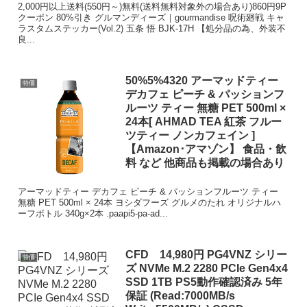
2,000円以上送料(550円～)無料(送料無料対象外の場合あり)860円9P
クーポン 80%引き グルマンディーズ｜gourmandise 呪術廻戦 キャ
ラスタムステッカー(Vol.2) 五条 悟 BJK-17H 【処分品の為、外装不
良...
50%5%4320 アーマッドティー
特価
デカフェ ピーチ & パッションフ
ルーツ ティー 無糖 PET 500ml ×
24本[ AHMAD TEA 紅茶 フルー
ツティー ノンカフェイン ]
【Amazon･アマゾン】 食品・飲
料 など 他商品も掲載の場合あり
アーマッドティー デカフェ ピーチ & パッションフルーツ ティー
無糖 PET 500ml × 24本 ヨシダフーズ グルメのたれ オリジナルハ
ーフボトル 340g×2本 .paapi5-pa-ad...
CFD 14,980円 PG4VNZ シリー
特価
ズ NVMe M.2 2280 PCIe Gen4x4
SSD 1TB PS5動作確認済み 5年
保証 (Read:7000MB/s