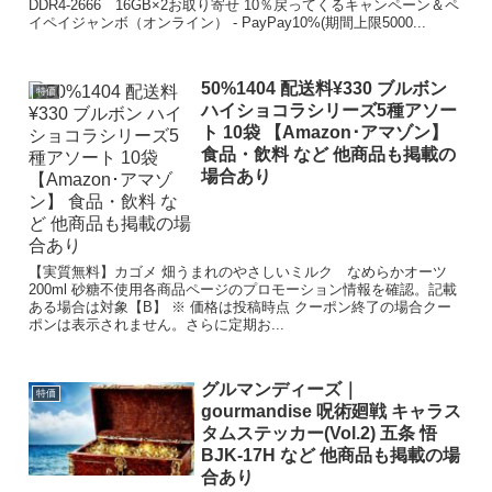
DDR4-2666 16GB×2お取り寄せ 10％戻ってくるキャンペーン＆ペ
イペイジャンボ（オンライン） - PayPay10%(期間上限5000...
50%1404 配送料¥330 ブルボン
特価
ハイショコラシリーズ5種アソー
ト 10袋 【Amazon･アマゾン】
食品・飲料 など 他商品も掲載の
場合あり
【実質無料】カゴメ 畑うまれのやさしいミルク なめらかオーツ
200ml 砂糖不使用各商品ページのプロモーション情報を確認。記載
ある場合は対象【B】 ※ 価格は投稿時点 クーポン終了の場合クー
ポンは表示されません。さらに定期お...
グルマンディーズ｜
特価
gourmandise 呪術廻戦 キャラス
タムステッカー(Vol.2) 五条 悟
BJK-17H など 他商品も掲載の場
合あり