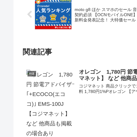
moto g8 ほか スマホのセール 
契約必須 【OCNモバイルONE
新料金発表記念！ 大特価セール
関連記事
オレゴン 1,780円 節電
特価
マネット】 など 他商
コジマネット 商品クリックでコ
料 1,780円1%Pオレゴン 【ア