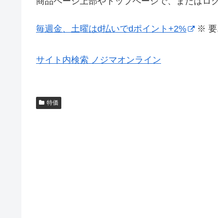
商品ページ上部やトップページで、またはロ
毎週金、土曜はd払いでdポイント+2%
※ 
サイト内検索 ノジマオンライン
特価