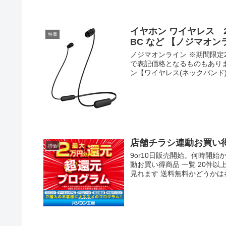
イヤホン ワイヤレス 2,56
特価
BC など 【ノジマオンラ
ノジマオンライン ※期間限定
で表記価格となるものもあります
ン【ワイヤレス(ネックバンド)/Bl
店舗チラシ連動お買い
特価
9or10日販売開始。何時開始
動お買い得商品 一覧 20件
見れます 送料無料かどうかは各