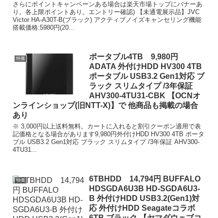
さらにポイントキャンペーンある場合は楽天市場トップにバナーあ
り。各上限ポイントあり。エントリー確認) 【未通電展示品】JVC
Victor HA-A30T-B(ブラック) アクティブノイズキャンセリング機能
搭載価格:5980円(20...
ポータブル4TB 9,980円
特価
ADATA 外付けHDD HV300 4TB
ポータブル USB3.2 Gen1対応 ブ
ラック スリムタイプ /3年保証
AHV300-4TU31-CBK 【OCNオ
ンラインショップ(旧NTT-X)】で 他商品も掲載の場合
あり
※ 3,000円以上送料無料。カートに入れると割引クーポン適用で表
記価格となる場合があります9,980円外付けHDD HV300 4TB ポータ
ブル USB3.2 Gen1対応 ブラック スリムタイプ /3年保証 AHV300-
4TU31...
6TBHDD 14,794円 BUFFALO
特価
HDSGDA6U3B HD-SGDA6U3-
B 外付けHDD USB3.2(Gen1)対
応 外付けHDD Seagateコラボ
6TB ブラック 【ヤマダウェブコ