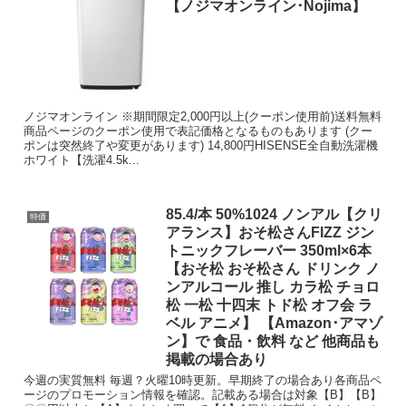
【ノジマオンライン･Nojima】
ノジマオンライン ※期間限定2,000円以上(クーポン使用前)送料無料
商品ページのクーポン使用で表記価格となるものもあります (クー
ポンは突然終了や変更があります) 14,800円HISENSE全自動洗濯機
ホワイト【洗濯4.5k...
85.4/本 50%1024 ノンアル【クリ
特価
アランス】おそ松さんFIZZ ジン
トニックフレーバー 350ml×6本
【おそ松 おそ松さん ドリンク ノ
ンアルコール 推し カラ松 チョロ
松 一松 十四末 トド松 オフ会 ラ
ベル アニメ】 【Amazon･アマゾ
ン】で 食品・飲料 など 他商品も
掲載の場合あり
今週の実質無料 毎週？火曜10時更新。早期終了の場合あり各商品ペ
ージのプロモーション情報を確認。記載ある場合は対象【B】【B】