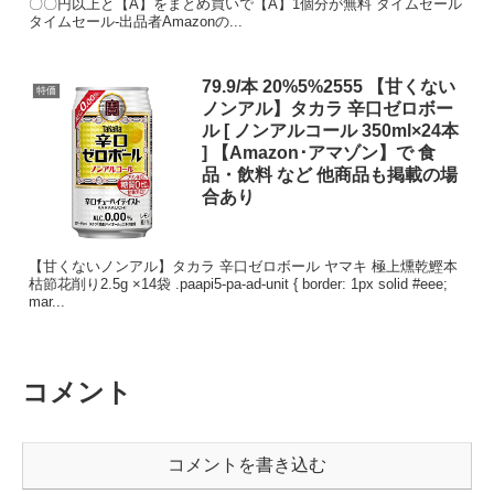
〇〇円以上と【A】をまとめ買いで【A】1個分が無料 タイムセール
タイムセール-出品者Amazonの...
79.9/本 20%5%2555 【甘くない
特価
ノンアル】タカラ 辛口ゼロボー
ル [ ノンアルコール 350ml×24本
] 【Amazon･アマゾン】で 食
品・飲料 など 他商品も掲載の場
合あり
【甘くないノンアル】タカラ 辛口ゼロボール ヤマキ 極上燻乾鰹本
枯節花削り2.5g ×14袋 .paapi5-pa-ad-unit { border: 1px solid #eee;
mar...
コメント
コメントを書き込む