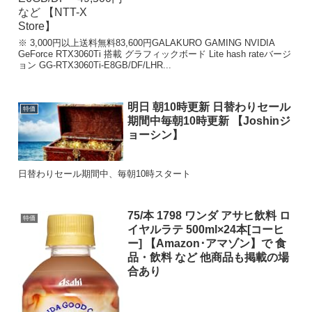
※ 3,000円以上送料無料83,600円GALAKURO GAMING NVIDIA
GeForce RTX3060Ti 搭載 グラフィックボード Lite hash rateバージ
ョン GG-RTX3060Ti-E8GB/DF/LHR...
明日 朝10時更新 日替わりセール
特価
期間中毎朝10時更新 【Joshinジ
ョーシン】
日替わりセール期間中、毎朝10時スタート
75/本 1798 ワンダ アサヒ飲料 ロ
特価
イヤルラテ 500ml×24本[コーヒ
ー] 【Amazon･アマゾン】で 食
品・飲料 など 他商品も掲載の場
合あり