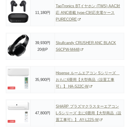
TaoTronics BTイヤホン (TWS) AAC対
11,180円
応 ANC搭載 type-C対応充電ケース
PURECORE
39,930円
Skullcandy CRUSHER ANC BLACK
20倍P
S6CPW-M448
Hisense ルームエアコン Sシリーズ
35,900円
おもに6畳用【大型商品（設置工事
可）】 HA-S22C-W
SHARP プラズマクラスターエアコン
47,800円
L-Sシリーズ 主に6畳用【大型商品（設
置工事可）】 AY-L22S-W