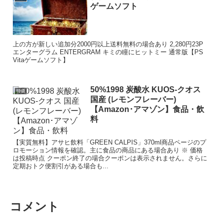
ゲームソフト
上の方が新しい追加分2000円以上送料無料の場合あり 2,280円23P
エンターグラム ENTERGRAM キミの瞳にヒットミー 通常版【PS
Vitaゲームソフト】
50%1998 炭酸水 KUOS-クオス
特価
国産 (レモンフレーバー)
【Amazon･アマゾン】食品・飲
料
【実質無料】アサヒ飲料「GREEN CALPIS」370ml商品ページのプ
ロモーション情報を確認。主に食品の商品にある場合あり ※ 価格
は投稿時点 クーポン終了の場合クーポンは表示されません。さらに
定期おトク便割引がある場合も...
コメント