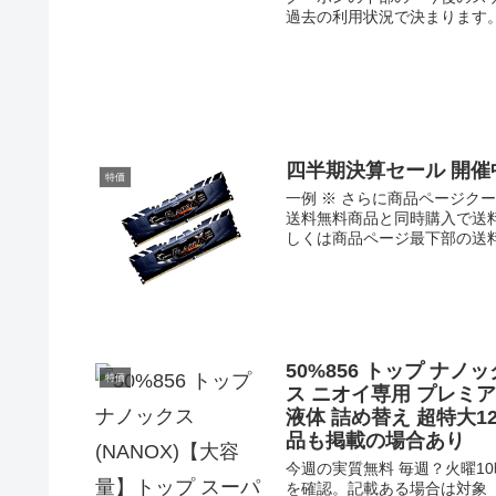
過去の利用状況で決まります。過
四半期決算セール 開催中
特価
一例 ※ さらに商品ページク
送料無料商品と同時購入で送
しくは商品ページ最下部の送料で(P
50%856 トップ ナ
特価
ス ニオイ専用 プレミ
液体 詰め替え 超特大12
品も掲載の場合あり
今週の実質無料 毎週？火曜1
を確認。記載ある場合は対象【