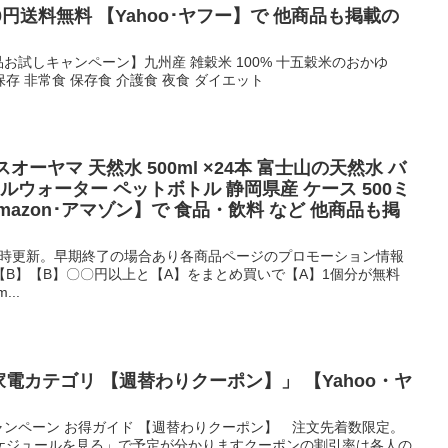
円送料無料 【Yahoo･ヤフー】で 他商品も掲載の
品お試しキャンペーン】九州産 雑穀米 100% 十五穀米のおかゆ
期保存 非常食 保存食 介護食 夜食 ダイエット
イリスオーヤマ 天然水 500ml ×24本 富士山の天然水 バ
ルウォーター ペットボトル 静岡県産 ケース 500ミ
mazon･アマゾン】で 食品・飲料 など 他商品も掲
0時更新。早期終了の場合あり各商品ページのプロモーション情報
B】【B】〇〇円以上と【A】をまとめ買いで【A】1個分が無料
..
家電カテゴリ 【週替わりクーポン】」 【Yahoo・ヤ
キャンペーン お得ガイド 【週替わりクーポン】 注文先着数限定。
ケジュールを見る」で予定が分かりますクーポンの割引率は各人の