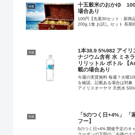
十五穀米のおかゆ 100
特価
場合あり
100円【先着30セット：新商
200g 1食 お試し セット 長
1本38.9 5%982 ア
特価
ナジウム含有 水 ミネラ
リリットル ボトル 【A
載の場合あり
今週の実質無料 毎週？火曜1
を確認。記載ある場合は対象【
アイリスオーヤマ 天然水 500m.
「5のつく日+4%」 「
特価
フー】
5のつく日+4% 開催予定の
クーポンの下部の「今後のス