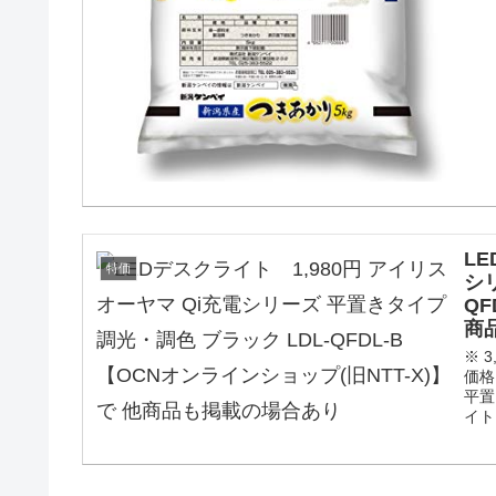
L
特価
シ
QF
商
※ 
価格
平置
イト 