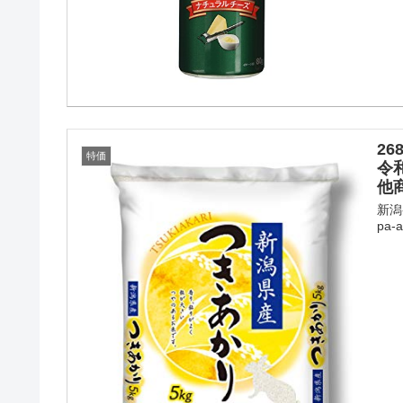
2
特価
令
他
新潟
pa-a