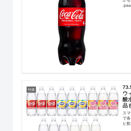
かも 
.paa
73
特価
ウィ
酸水
品
スマ
で各
ヒ飲